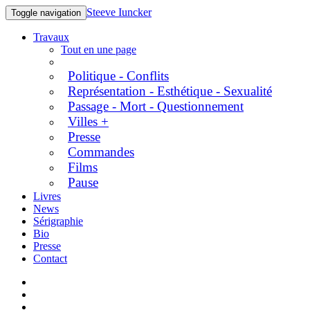
Steeve Iuncker
Toggle navigation
Travaux
Tout en une page
Politique - Conflits
Représentation - Esthétique - Sexualité
Passage - Mort - Questionnement
Villes +
Presse
Commandes
Films
Pause
Livres
News
Sérigraphie
Bio
Presse
Contact